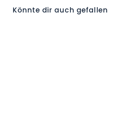
Könnte dir auch gefallen
SALOFALK Filmtabl
500 mg 100 Stk
C
H
F
0