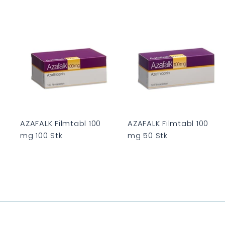
0
0
I
I
n
d
e
n
W
a
r
r
e
n
k
AZAFALK Filmtabl 100
AZAFALK Filmtabl 100
o
mg 100 Stk
mg 50 Stk
r
r
b
C
C
H
H
F
F
0
0
.
.