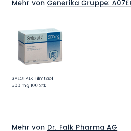
Mehr von
Generika Gruppe: A07E
.
0
0
I
n
d
e
n
W
a
r
e
n
k
SALOFALK Filmtabl
o
500 mg 100 Stk
r
b
C
H
F
0
Mehr von
Dr. Falk Pharma AG
.