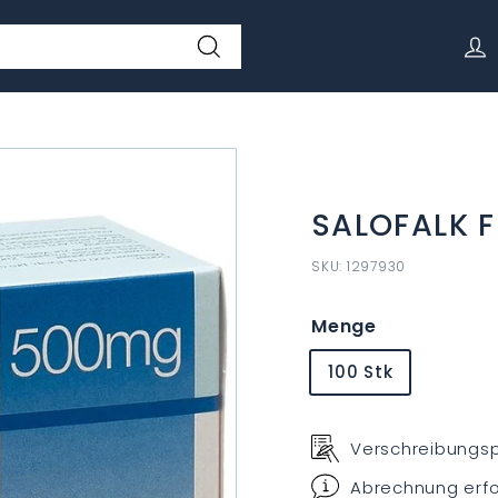
Suchen
SALOFALK F
SKU:
1297930
Menge
100 Stk
Verschreibungspf
Abrechnung erfo