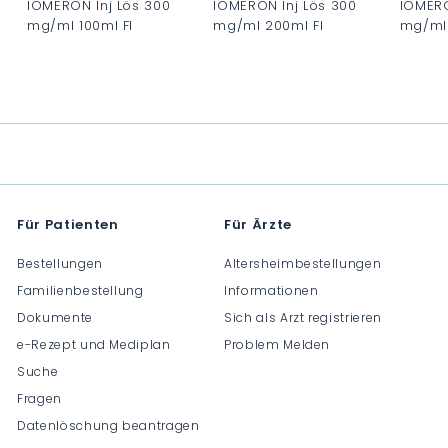
IOMERON Inj Lös 300
IOMERON Inj Lös 300
IOMERO
mg/ml 100ml Fl
mg/ml 200ml Fl
mg/ml 
C
C
C
H
H
H
F
F
F
0
0
0
.
.
.
0
0
0
0
0
0
Für Patienten
Für Ärzte
Bestellungen
Altersheimbestellungen
Familienbestellung
Informationen
Dokumente
Sich als Arzt registrieren
e-Rezept und Mediplan
Problem Melden
Suche
Fragen
Datenlöschung beantragen