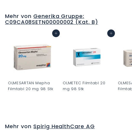
H
F
Mehr von
Generika Gruppe:
0
C09CA08SETN00000002 (Kat. B)
.
0
In den Warenkorb
In den Warenkorb
0
OLMESARTAN Mepha
OLMETEC Filmtabl 20
OLMES
Filmtabl 20 mg 98 Stk
mg 98 Stk
Filmta
C
C
C
H
H
H
F
F
F
0
0
0
Mehr von
Spirig HealthCare AG
.
.
.