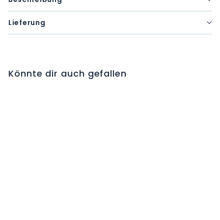
Lieferung
Könnte dir auch gefallen
OLMESARTAN Spirig
HC Filmtabl 20 mg
100 Stk
C