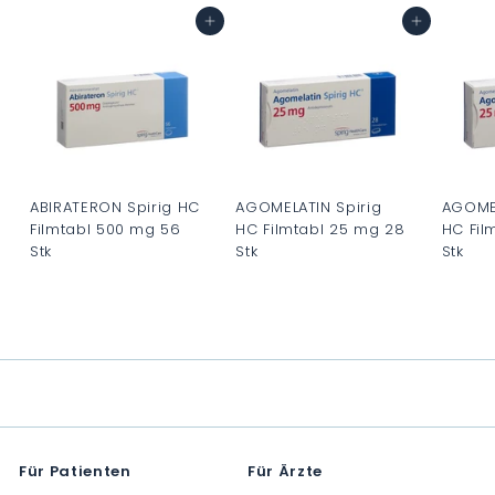
0
0
0
In den Warenkorb
In den Warenkorb
0
0
0
ABIRATERON Spirig HC
AGOMELATIN Spirig
AGOMEL
Filmtabl 500 mg 56
HC Filmtabl 25 mg 28
HC Fil
Stk
Stk
Stk
C
C
C
H
H
H
F
F
F
0
0
0
.
.
.
0
0
0
0
0
0
Für Patienten
Für Ärzte