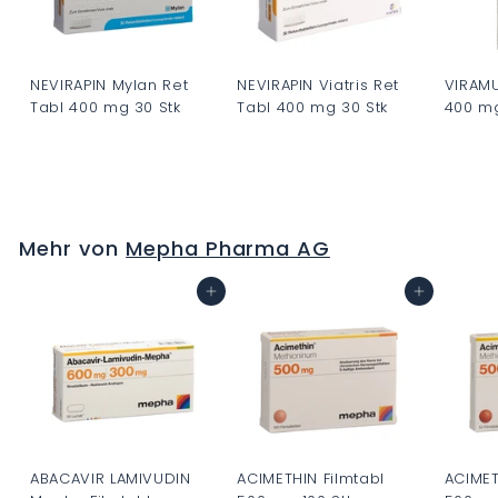
NEVIRAPIN Mylan Ret
NEVIRAPIN Viatris Ret
VIRAMU
Tabl 400 mg 30 Stk
Tabl 400 mg 30 Stk
400 mg
C
C
C
H
H
H
F
F
F
0
0
0
Mehr von
Mepha Pharma AG
.
.
.
0
0
0
In den Warenkorb
In den Warenkorb
0
0
0
ABACAVIR LAMIVUDIN
ACIMETHIN Filmtabl
ACIMET