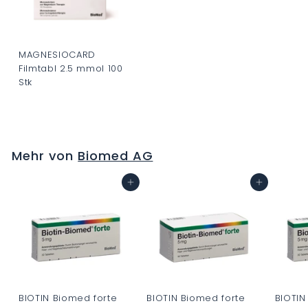
MAGNESIOCARD
Filmtabl 2.5 mmol 100
Stk
C
H
F
Mehr von
Biomed AG
0
.
In den Warenkorb
In den Warenkorb
0
0
BIOTIN Biomed forte
BIOTIN Biomed forte
BIOTIN