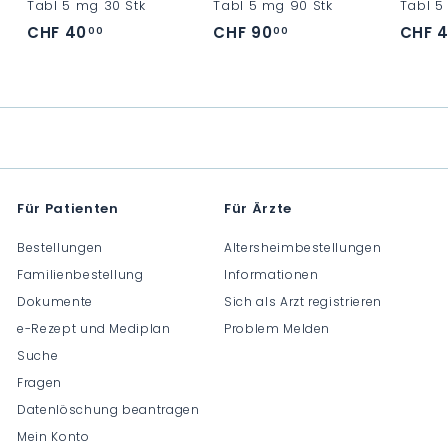
Tabl 5 mg 30 Stk
Tabl 5 mg 90 Stk
Tabl 5 
CHF 40
C
CHF 90
C
CHF 
00
00
H
H
F
F
4
9
0
0
.
.
0
0
0
0
Für Patienten
Für Ärzte
Bestellungen
Altersheimbestellungen
Familienbestellung
Informationen
Dokumente
Sich als Arzt registrieren
e-Rezept und Mediplan
Problem Melden
Suche
Fragen
Datenlöschung beantragen
Mein Konto