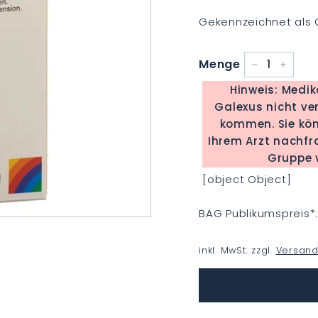
Gekennzeichnet als 
Menge
−
+
Hinweis: Medi
Galexus nicht ver
kommen. Sie kön
Ihrem Arzt nachfragen. Sie können auch prüfen, o
Gruppe v
[object Object]
BAG Publikumspreis
*
inkl. MwSt. zzgl.
Versand