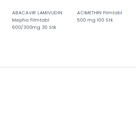
e
n
k
ABACAVIR LAMIVUDIN
ACIMETHIN Filmtabl
o
Mepha Filmtabl
500 mg 100 Stk
r
r
b
600/300mg 30 Stk
C
C
H
H
F
F
0
0
.
.
0
0
0
0