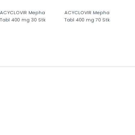
e
e
n
n
k
k
ACYCLOVIR Mepha
ACYCLOVIR Mepha
o
o
Tabl 400 mg 30 Stk
Tabl 400 mg 70 Stk
r
r
b
b
C
C
H
H
F
F
0
0
.
.
0
0
0
0