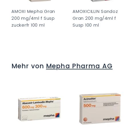
e
n
k
AMOXI Mepha Gran
AMOXICILLIN Sandoz
o
200 mg/4ml f Susp
Gran 200 mg/4ml f
r
r
b
zuckerfr 100 ml
Susp 100 ml
C
C
H
H
F
F
0
0
Mehr von
Mepha Pharma AG
.
.
0
0
0
0
I
I
n
d
e
n
W
a
r
r