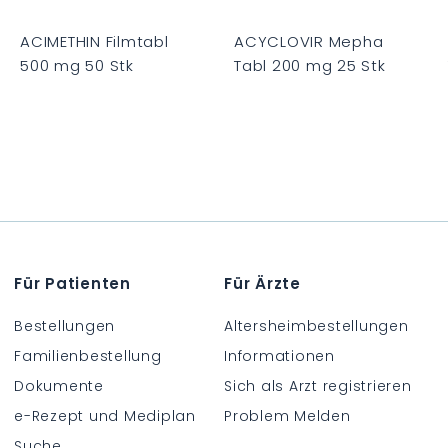
e
e
e
n
n
n
k
k
k
ACIMETHIN Filmtabl
ACYCLOVIR Mepha
o
o
o
500 mg 50 Stk
Tabl 200 mg 25 Stk
r
r
b
b
b
C
C
H
H
F
F
0
0
.
.
0
0
0
0
Für Patienten
Für Ärzte
Bestellungen
Altersheimbestellungen
Familienbestellung
Informationen
Dokumente
Sich als Arzt registrieren
e-Rezept und Mediplan
Problem Melden
Suche