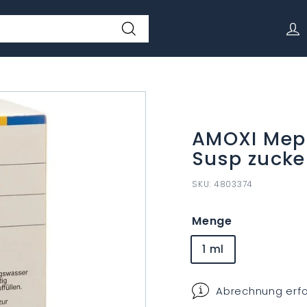
Suchen
AMOXI Mep
Susp zucker
SKU:
4803374
Menge
1 ml
Abrechnung erfo